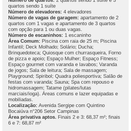
Número de quartos:
2 quartos sendo 1 suíte e 3
quartos sendo 1 suíte
Número de elevadores:
4 elevadores
Número de vagas de garagem:
apartamento de 2
quartos com 1 vagas e apartamento de 3 quartos
com opção para 1 ou duas vagas.
Número de escaninhos:
1 escaninho
Área Comum:
Piscina com raia de 25 m; Piscina
Infantil; Deck Molhado; Solário; Ducha;
Brinquedoteca; Quiosque com churrasqueira, Forno
de pizza e apoio; Espaço Mulher; Espaço Fitness;
Espaço gourmet com varanda e lavabos; Varanda
de jogos; Sala de leitura; Sala de massagem;
Playground; Spiribol; Quadra poliesportiva; Salão de
festas com varanda; Sauna; Spa com repouso e
hidromassagem; Tatame (pilates/lutas
marciais/ioga). Áreas comuns e lazer equipadas e
mobiliadas.
Localização:
Avenida Sergipe com Quintino
Bocaiúva n°206 Setor Campinas
Área privativa aptos.
Finais 2 e 3: 68,37 m²; finais
6 e 7: 68,87 m²