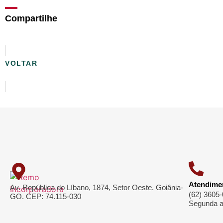
Compartilhe
VOLTAR
VOLTAR
Atendime
Av. República do Líbano, 1874, Setor Oeste. Goiânia-
(62) 3605
GO. CEP: 74.115-030
Segunda a