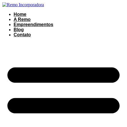
Ir
para
Home
o
A Remo
conteúdo
Empreendimentos
Blog
Contato